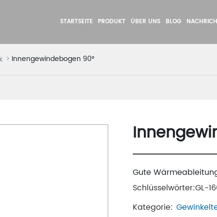
STARTSEITE
PRODUKT
ÜBER UNS
BLOG
NACHRICH
Innengewindebogen 90°
k
Innengewi
Gute Wärmeableitungs
Schlüsselwörter:GL-1
Kategorie:
Gewinkelt